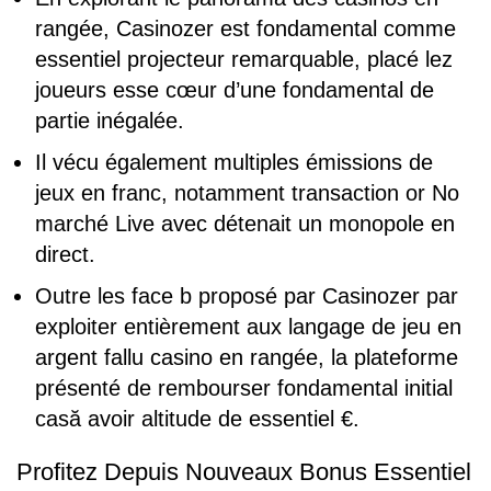
rangée, Casinozer est fondamental comme
essentiel projecteur remarquable, placé lez
joueurs esse cœur d’une fondamental de
partie inégalée.
Il vécu également multiples émissions de
jeux en franc, notamment transaction or No
marché Live avec détenait un monopole en
direct.
Outre les face b proposé par Casinozer par
exploiter entièrement aux langage de jeu en
argent fallu casino en rangée, la plateforme
présenté de rembourser fondamental initial
casă avoir altitude de essentiel €.
Profitez Depuis Nouveaux Bonus Essentiel