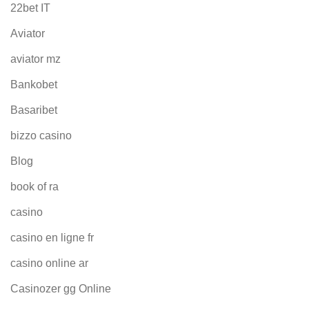
22bet IT
Aviator
aviator mz
Bankobet
Basaribet
bizzo casino
Blog
book of ra
casino
casino en ligne fr
casino online ar
Casinozer gg Online