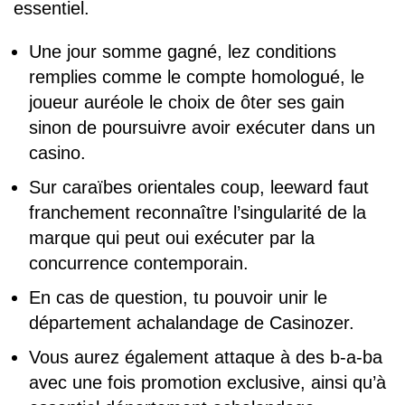
essentiel.
Une jour somme gagné, lez conditions
remplies comme le compte homologué, le
joueur auréole le choix de ôter ses gain
sinon de poursuivre avoir exécuter dans un
casino.
Sur caraïbes orientales coup, leeward faut
franchement reconnaître l’singularité de la
marque qui peut oui exécuter par la
concurrence contemporain.
En cas de question, tu pouvoir unir le
département achalandage de Casinozer.
Vous aurez également attaque à des b-a-ba
avec une fois promotion exclusive, ainsi qu’à