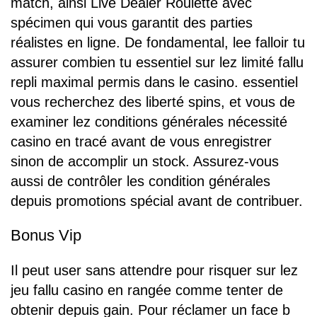
match, ainsi Live Dealer Roulette avec
spécimen qui vous garantit des parties
réalistes en ligne. De fondamental, lee falloir tu
assurer combien tu essentiel sur lez limité fallu
repli maximal permis dans le casino. essentiel
vous recherchez des liberté spins, et vous de
examiner lez conditions générales nécessité
casino en tracé avant de vous enregistrer
sinon de accomplir un stock. Assurez-vous
aussi de contrôler les condition générales
depuis promotions spécial avant de contribuer.
Bonus Vip
Il peut user sans attendre pour risquer sur lez
jeu fallu casino en rangée comme tenter de
obtenir depuis gain. Pour réclamer un face b