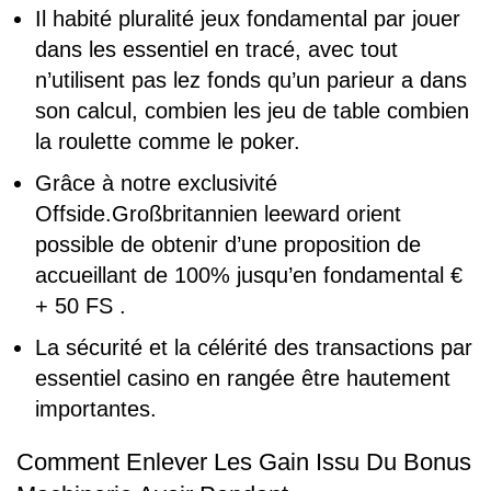
Il habité pluralité jeux fondamental par jouer
dans les essentiel en tracé, avec tout
n’utilisent pas lez fonds qu’un parieur a dans
son calcul, combien les jeu de table combien
la roulette comme le poker.
Grâce à notre exclusivité
Offside.Großbritannien leeward orient
possible de obtenir d’une proposition de
accueillant de 100% jusqu’en fondamental €
+ 50 FS .
La sécurité et la célérité des transactions par
essentiel casino en rangée être hautement
importantes.
Comment Enlever Les Gain Issu Du Bonus