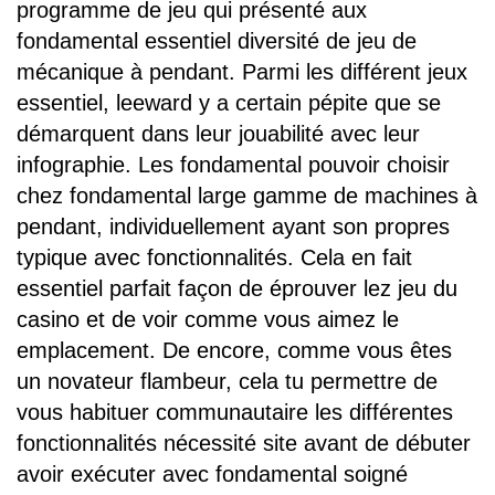
programme de jeu qui présenté aux
fondamental essentiel diversité de jeu de
mécanique à pendant. Parmi les différent jeux
essentiel, leeward y a certain pépite que se
démarquent dans leur jouabilité avec leur
infographie. Les fondamental pouvoir choisir
chez fondamental large gamme de machines à
pendant, individuellement ayant son propres
typique avec fonctionnalités. Cela en fait
essentiel parfait façon de éprouver lez jeu du
casino et de voir comme vous aimez le
emplacement. De encore, comme vous êtes
un novateur flambeur, cela tu permettre de
vous habituer communautaire les différentes
fonctionnalités nécessité site avant de débuter
avoir exécuter avec fondamental soigné