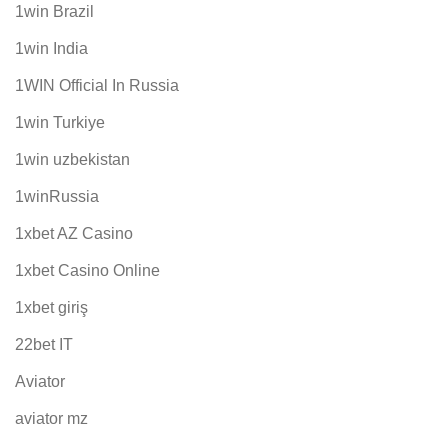
1win Brazil
1win India
1WIN Official In Russia
1win Turkiye
1win uzbekistan
1winRussia
1xbet AZ Casino
1xbet Casino Online
1xbet giriş
22bet IT
Aviator
aviator mz