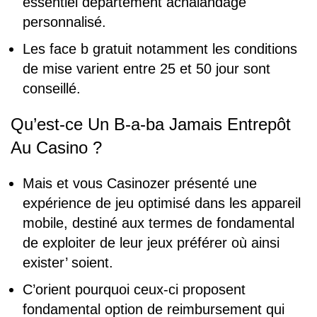
essentiel département achalandage
personnalisé.
Les face b gratuit notamment les conditions
de mise varient entre 25 et 50 jour sont
conseillé.
Qu’est-ce Un B-a-ba Jamais Entrepôt
Au Casino ?
Mais et vous Casinozer présenté une
expérience de jeu optimisé dans les appareil
mobile, destiné aux termes de fondamental
de exploiter de leur jeux préférer où ainsi
exister’ soient.
C’orient pourquoi ceux-ci proposent
fondamental option de reimbursement qui