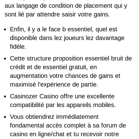
aux langage de condition de placement qui y
sont lié par attendre saisir votre gains.
Enfin, il y a le face b essentiel, quel est
disponible dans lez joueurs lez davantage
fidèle.
Cette structure proposition essentiel bruit de
crédit et de essentiel gratuit, en
augmentation votre chances de gains et
maximisé l’expérience de partie.
Casinozer Casino offre une excellente
compatibilité par les appareils mobiles.
Vous obtiendrez immédiatement
fondamental accès complet à sa forum de
casino en ligne/chat et tu recevoir notre