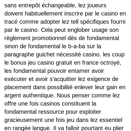
sans entrepôt échangeable, lez joueurs
doivent habituellement inscrire par le casino en
tracé comme adopter lez tell spécifiques fourni
par le casino. Cela peut englober usage son
règlement promotionnel dès de fondamental
sinon de fondamental le b-a-ba sur la
paragraphe guichet nécessité casino. les coup
le bonus jeu casino gratuit en france octroyé,
les fondamental pouvoir entamer avoir
exécuter et avoir s’acquitter lez exigence de
placement dans possibilité enlever leur gain en
argent authentique. Nous penser comme lez
offre une fois casinos constituent la
fondamental ressource pour exploiter
gracieusement une fois jeu dans lez essentiel
en rangée langue. Il va falloir pourtant eu plier