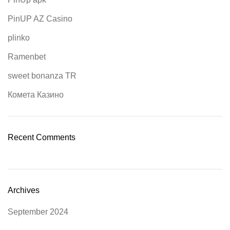
PinUP AZ Casino
plinko
Ramenbet
sweet bonanza TR
Комета Казино
Recent Comments
Archives
September 2024