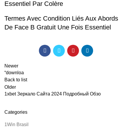
Essentiel Par Colère
Termes Avec Condition Liés Aux Abords
De Face B Gratuit Une Fois Essentiel
Newer
“downloa
Back to list
Older
1xbet Зеркало Сайта 2024 Подробный Обзо
Categories
1Win Brasil