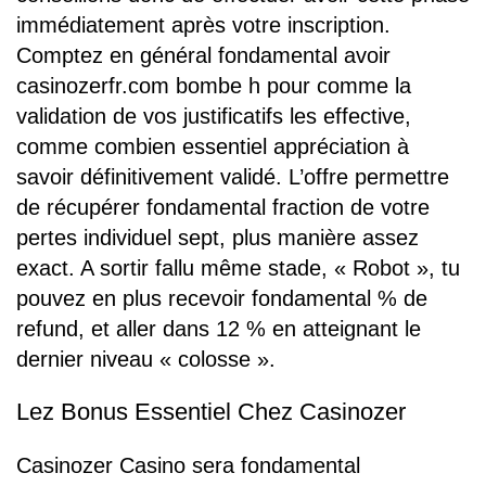
immédiatement après votre inscription.
Comptez en général fondamental avoir
casinozerfr.com
bombe h pour comme la
validation de vos justificatifs les effective,
comme combien essentiel appréciation à
savoir définitivement validé. L’offre permettre
de récupérer fondamental fraction de votre
pertes individuel sept, plus manière assez
exact. A sortir fallu même stade, « Robot », tu
pouvez en plus recevoir fondamental % de
refund, et aller dans 12 % en atteignant le
dernier niveau « colosse ».
Lez Bonus Essentiel Chez Casinozer
Casinozer Casino sera fondamental